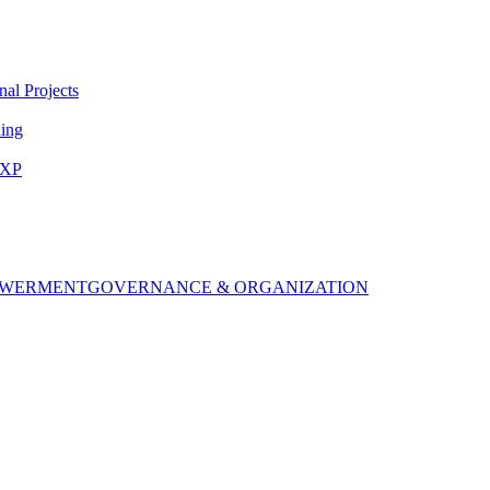
nal Projects
ing
EXP
OWERMENT
GOVERNANCE & ORGANIZATION