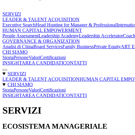
SERVIZI
LEADER & TALENT ACQUISITION
Executive Search
Head Hunting for Manager & Professional
Internatio
HUMAN CAPITAL EMPOWERMENT
People Assessment
Leadership Academy
Leadership Accelerator
Coach
GOVERNANCE & ORGANIZATION
Analisi di Clima
Board Services
Family Business
Private Equity
ART 
CHI SIAMO
Storia
Persone
Valori
Certificazioni
INSIGHT
AREA CANDIDATI
CONTATTI
SERVIZI
LEADER & TALENT ACQUISITION
HUMAN CAPITAL EMP
CHI SIAMO
Storia
Persone
Valori
Certificazioni
INSIGHT
AREA CANDIDATI
CONTATTI
SERVIZI
ECOSISTEMA MANAGERIALE