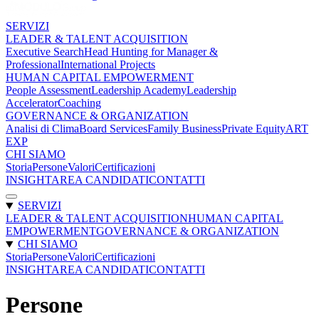
SERVIZI
LEADER & TALENT ACQUISITION
Executive Search
Head Hunting for Manager &
Professional
International Projects
HUMAN CAPITAL EMPOWERMENT
People Assessment
Leadership Academy
Leadership
Accelerator
Coaching
GOVERNANCE & ORGANIZATION
Analisi di Clima
Board Services
Family Business
Private Equity
ART
EXP
CHI SIAMO
Storia
Persone
Valori
Certificazioni
INSIGHT
AREA CANDIDATI
CONTATTI
SERVIZI
LEADER & TALENT ACQUISITION
HUMAN CAPITAL
EMPOWERMENT
GOVERNANCE & ORGANIZATION
CHI SIAMO
Storia
Persone
Valori
Certificazioni
INSIGHT
AREA CANDIDATI
CONTATTI
Persone