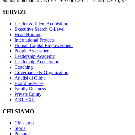
Standard dichiarato UNI EN ISO 9001:2015 – settori IAF 35, 37
SERVIZI
Leader & Talent Acquisition
Executive Search C-Level
Head Hunting
International Projects
Human Capital Empowerment
People Assessment
Leadership Academy
Leadership Accelerator
Coaching
Governance & Organization
Analisi di Clima
Board Services
Family Business
Private Equity
ART EXP
CHI SIAMO
Chi siamo
Storia
Persone