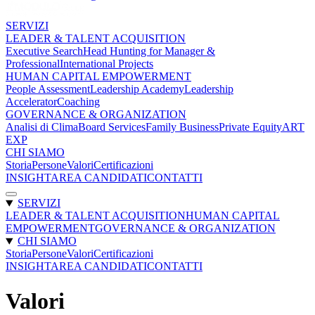
SERVIZI
LEADER & TALENT ACQUISITION
Executive Search
Head Hunting for Manager &
Professional
International Projects
HUMAN CAPITAL EMPOWERMENT
People Assessment
Leadership Academy
Leadership
Accelerator
Coaching
GOVERNANCE & ORGANIZATION
Analisi di Clima
Board Services
Family Business
Private Equity
ART
EXP
CHI SIAMO
Storia
Persone
Valori
Certificazioni
INSIGHT
AREA CANDIDATI
CONTATTI
SERVIZI
LEADER & TALENT ACQUISITION
HUMAN CAPITAL
EMPOWERMENT
GOVERNANCE & ORGANIZATION
CHI SIAMO
Storia
Persone
Valori
Certificazioni
INSIGHT
AREA CANDIDATI
CONTATTI
Valori